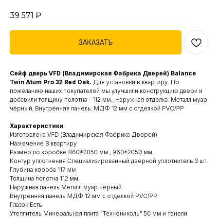
39 571
₽
ЗАКАЗАТЬ
Сейф дверь VFD (Владимирская Фабрика Дверей) Balance
Twin Atum Pro 32 Red Oak.
Для установки в квартиру. По
пожеланию наших покупателей мы улучшили конструкцию двери и
добавили толщину полотна - 112 мм., Наружная отделка: Металл муар
чёрный, Внутренняя панель: МДФ 12 мм с отделкой PVC/PP
Характеристики
Изготовлена VFD (Владимирская Фабрика Дверей)
Назначение В квартиру
Размер по коробке 860*2050 мм., 960*2050 мм.
Контур уплотнения Специализированный дверной уплотнитель 3 шт.
Глубина короба 117 мм
Толщина полотна 112 мм.
Наружная панель Металл муар чёрный
Внутренняя панель МДФ 12 мм с отделкой PVC/PP
Глазок Есть
Утеплитель Минеральная плита "Технониколь" 50 мм и панели