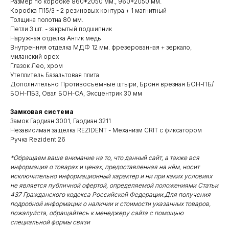
Размер по коробке 860*2050 мм., 960*2050 мм.
Коробка П15/3 - 2 резиновых контура + 1 магнитный
Толщина полотна 80 мм.
Петли 3 шт. - закрытый подшипник
Наружная отделка Антик медь
Внутренняя отделка МДФ 12 мм. фрезерованная + зеркало,
миланский орех
Глазок Лео, хром
Утеплитель Базальтовая плита
Дополнительно Противосъемные штыри, Броня врезная БОН-ПБ/
БОН-ПБЗ, Овал БОН-СА, Эксцентрик 30 мм
Замковая система
Замок Гардиан 3001, Гардиан 3211
Независимая защелка REZIDENT - Механизм CRIT с фиксатором
Ручка Rezident 26
*Обращаем ваше внимание на то, что данный сайт, а также вся
информация о товарах и ценах, предоставленная на нём, носит
исключительно информационный характер и ни при каких условиях
не является публичной офертой, определяемой положениями Статьи
437 Гражданского кодекса Российской Федерации.Для получения
подробной информации о наличии и стоимости указанных товаров,
пожалуйста, обращайтесь к менеджеру сайта с помощью
специальной формы связи