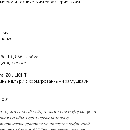
мерам и техническим характеристикам.
0 мм.
тнения
уба ШД 856 Глобус
дуба, карамель
та IZOL LIGHT
мные штыри с хромированными заглушками
6001
то, что данный сайт, а также вся информация о
енная на нём, носит исключительно
и при каких условиях не является публичной
жениями Статьи 437 Гражданского кодекса