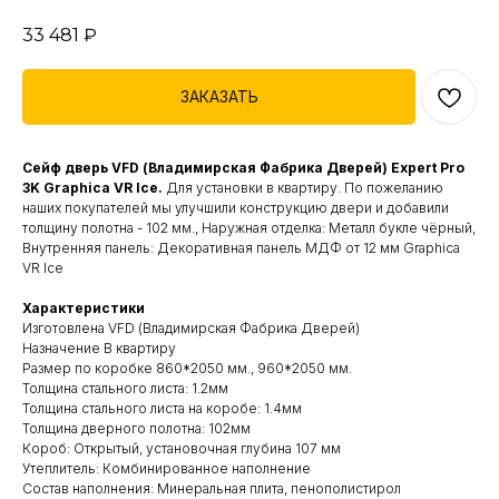
33 481
₽
ЗАКАЗАТЬ
Сейф дверь VFD (Владимирская Фабрика Дверей) Expert Pro
3K Graphica VR Ice.
Для установки в квартиру. По пожеланию
наших покупателей мы улучшили конструкцию двери и добавили
толщину полотна - 102 мм., Наружная отделка: Металл букле чёрный,
Внутренняя панель: Декоративная панель МДФ от 12 мм Graphica
VR Ice
Характеристики
Изготовлена VFD (Владимирская Фабрика Дверей)
Назначение В квартиру
Размер по коробке 860*2050 мм., 960*2050 мм.
Толщина стального листа: 1.2мм
Толщина стального листа на коробе: 1.4мм
Толщина дверного полотна: 102мм
Короб: Открытый, установочная глубина 107 мм
Утеплитель: Комбинированное наполнение
Состав наполнения: Минеральная плита, пенополистирол