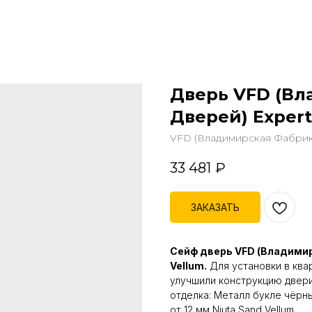
Дверь VFD (Вл
Дверей) Expert
VFD (Владимирская Фабрик
33 481
₽
ЗАКАЗАТЬ
Сейф дверь VFD (Владимирс
Vellum.
Для установки в ква
улучшили конструкцию двери
отделка: Металл букле чёрн
от 12 мм Niuta Sand Vellum.