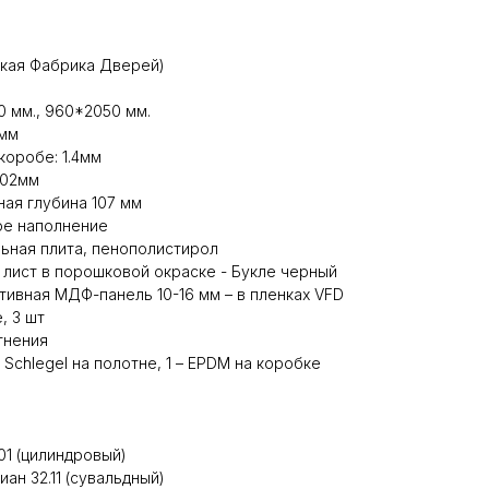
ская Фабрика Дверей)
 мм., 960*2050 мм.
2мм
коробе: 1.4мм
102мм
ная глубина 107 мм
ое наполнение
ьная плита, пенополистирол
 лист в порошковой окраске - Букле черный
тивная МДФ-панель 10-16 мм – в пленках VFD
, 3 шт
тнения
 Schlegel на полотне, 1 – EPDM на коробке
01 (цилиндровый)
ан 32.11 (сувальдный)