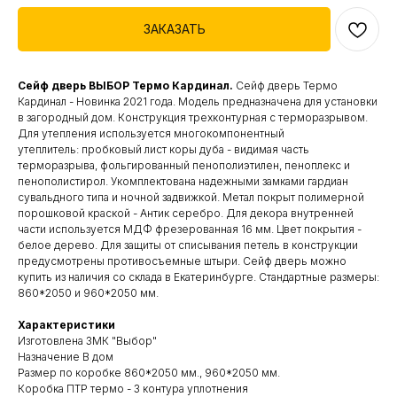
ЗАКАЗАТЬ
Сейф дверь
ВЫБОР Термо Кардинал.
Сейф дверь Термо
Кардинал - Новинка 2021 года. Модель предназначена для установки
в загородный дом. Конструкция трехконтурная с терморазрывом.
Для утепления используется многокомпонентный
утеплитель: пробковый лист коры дуба - видимая часть
терморазрыва, фольгированный пенополиэтилен, пеноплекс и
пенополистирол. Укомплектована надежными замками гардиан
сувальдного типа и ночной задвижкой. Метал покрыт полимерной
порошковой краской - Антик серебро. Для декора внутренней
части используется МДФ фрезерованная 16 мм. Цвет покрытия -
белое дерево. Для защиты от списывания петель в конструкции
предусмотрены противосъемные штыри. Сейф дверь можно
купить из наличия со склада в Екатеринбурге. Стандартные размеры:
860*2050 и 960*2050 мм.
Характеристики
Изготовлена ЗМК "Выбор"
Назначение В дом
Размер по коробке 860*2050 мм., 960*2050 мм.
Коробка ПТР термо - 3 контура уплотнения