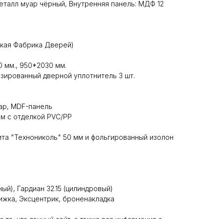
Металл муар чёрный, Внутренняя панель: МДФ 12
ская Фабрика Дверей)
 мм., 950*2030 мм.
зированный дверной уплотнитель 3 шт.
ар, MDF-панель
м с отделкой PVC/PP
та "Технониколь" 50 мм и фольгированный изолон
ый), Гардиан 32.15 (цилиндровый)
жка, Эксцентрик, броненакладка