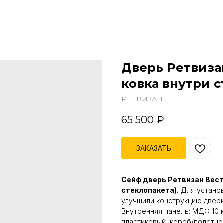
Дверь Ретвиза
ковка внутри с
РЕТВИЗАН
65 500
₽
ЗАКАЗАТЬ
Сейф дверь Ретвизан Вест
стеклопакета).
Для установ
улучшили конструкцию двери 
Внутренняя панель: МДФ 10
пластиковый, короб/полотно