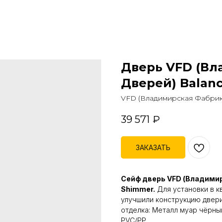
Дверь VFD (Вл
Дверей) Balan
VFD (Владимирская Фабрик
39 571
₽
ЗАКАЗАТЬ
Сейф дверь VFD (Владимир
Shimmer.
Для установки в к
улучшили конструкцию двери 
отделка: Металл муар чёрны
PVC/PP