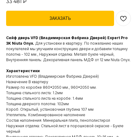
33 481
₽
ЗАКАЗАТЬ
Сейф дверь VFD (Владимирская Фабрика Дверей) Expert Pro
3K Niuta Onyx.
Для установки в квартиру. По пожеланию наших
покупателей мы улучшили конструкцию двери и добавили толщину
полотна - 102 мм., Наружная отделка: Металл букле чёрный,
Внутренняя панель: Декоративная панель МДФ от 12 мм Niuta Onyx.
Характеристики
Изготовлена VFD (Владимирская Фабрика Дверей)
Назначение В квартиру
Размер по коробке 860*2050 мм., 960*2050 мм.
Толщина стального листа: 1.2мм
Толщина стального листа на коробе: 1.4мм
Толщина дверного полотна: 102мм
Короб: Открытый, установочная глубина 107 мм
Утеплитель: Комбинированное наполнение
Состав наполнения: Минеральная плита, пенополистирол
Наружная отделка: Стальной лист в порошковой окраске - Букле
черный
Внутренняя отделка: Декоративная МДФ-панель 10-16 мм – в