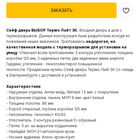
ЗАКАЗАТЬ
Сейф дверь
ВЫБОР Термо Лайт 3К.
Входная дверь в дом с
терморазрывом. Данная конструкция была разработана исходя из
пожеланий наших заказчиков. Требовалась
недорогая, но
качественная модель с терморазрывом для установки на
улицу
. Отвечает всем требованиям: 3 контура уплотнения, толщина
коробки 125 мм, 3 надежных петли, два надежных замка аналоги
Гардиан, утепление - пенополистирол повышенной
плотности. Предлагаем купить Сейф-дверь Термо Лайт 3К со склада
в Екатеринбурге с доставкой и установкой.
Характеристики
- Наружная отделка: Антик медь, Металл 1.5 мм. с покрытием
- Внутренняя отделка: панель МЛП 6 мм. цвет белый
- Толщина полотна: 86 мм.
- Короб открытый, глубина коробки 125 мм.
- Наполнитель: пенопласт 40/40
- Уплотнитель: 3 контура резиновый D-образный
- Петли: 3 шт. на закрытом подшипнике
- Накладки: МОН 21 автошторки хром
- Ночная задвижка: Апекс хром+Крит.