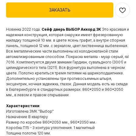
ЗАКАЗАТЬ
Новинка 2022 года.
Сейф дверь ВЫБОР Аккорд 3K
Это красивая и
надежная конструкция, которая снаружи имеет фрезерованную
накладку толщиной 10 мм. в цвете ясень графит, а внутри сборная
панель, толщиной 12 мм. с зеркалом, цвет лиственница выбеленная.
Все металлические части выполнены из холоднокатаной стали
автоматизированным способом. Покраска металла - муар серый, ral
7016. Комплектуется двумя замками Гардиан, сувальдного (3001) и
цилиндрического типа (3211). Вся фурнитура выполнена в черном
цвете. Полотно крепиться тремя петлями на шарикоподшипнике.
Дополнительно установлены три противосъемных штыря,
эксцентрик, ночная задвижка, глазок. Данная модель есть на складе
в Екатеринбурге в стандартных размерах: 860*2050 и 960*2050
мм., в левом и правом открывании
Характеристики
Изготовлена ЗМК "Выбор"
Назначение В квартиру
Размер по коробке 860*2050 мм., 960*2050 мм.
Коробка П15 - 3 контура уплотнения. 1 магнитный
Толщина полотна 120 мм.