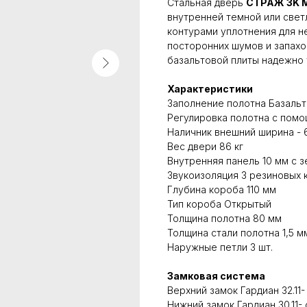
Стальная дверь
СТРАЖ 3K M
внутренней темной или светл
контурами уплотнения для 
посторонних шумов и запахо
базальтовой плиты надежно 
Характеристики
Заполнение полотна Базальт
Регулировка полотна с пом
Наличник внешний ширина - 
Вес двери 86 кг
Внутренняя панель 10 мм с 
Звукоизоляция 3 резиновых 
Глубина короба 110 мм
Тип короба Открытый
Толщина полотна 80 мм
Толщина стали полотна 1,5 м
Наружные петли 3 шт.
Замковая система
Верхний замок Гардиан 32.11
Нижний замок Гардиан 30.11-