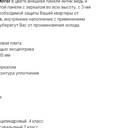
irror
в цвете внешней панели Антик медь и
ой панели с зеркалом во всю высоту, с 3-мя
необходимой защиты Вашей квартиры от
в, внутреннее наполнение с применением
уберегут Вас от проникновения холода.
овая плита
ощью эксцентрика
65 мм
зеркалом
контура уплотнения
м
- цилиндровый
4 класс
 сувальдный 2 класс