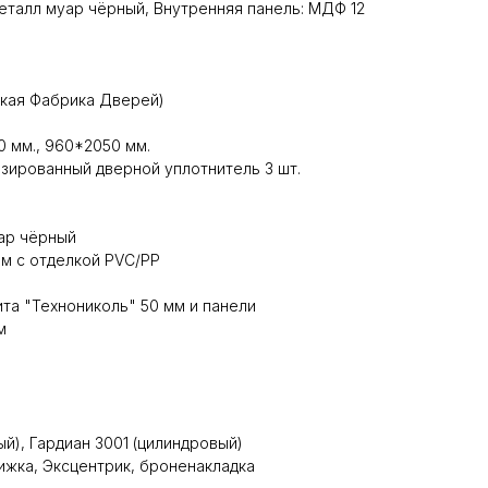
Металл муар чёрный, Внутренняя панель: МДФ 12
ская Фабрика Дверей)
 мм., 960*2050 мм.
зированный дверной уплотнитель 3 шт.
ар чёрный
м с отделкой PVC/PP
та "Технониколь" 50 мм и панели
м
ый), Гардиан 3001 (цилиндровый)
жка, Эксцентрик, броненакладка